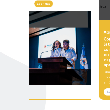
Leer más
20
Có
la
con
en
ex
ap
Una
Cór
en C
L