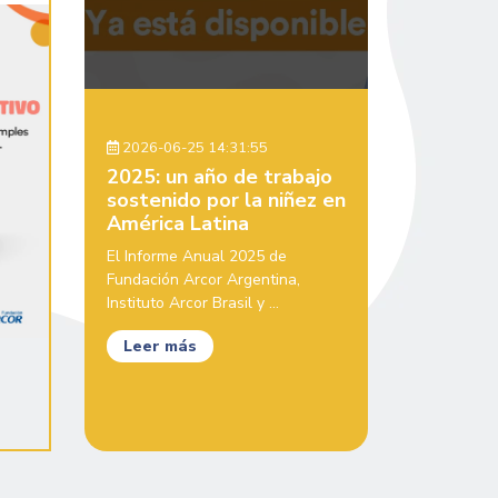
2026-06-25 14:31:55
2025: un año de trabajo
sostenido por la niñez en
América Latina
El Informe Anual 2025 de
Fundación Arcor Argentina,
Instituto Arcor Brasil y ...
Leer más