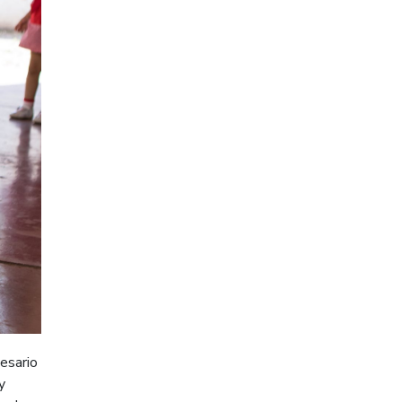
cesario
y