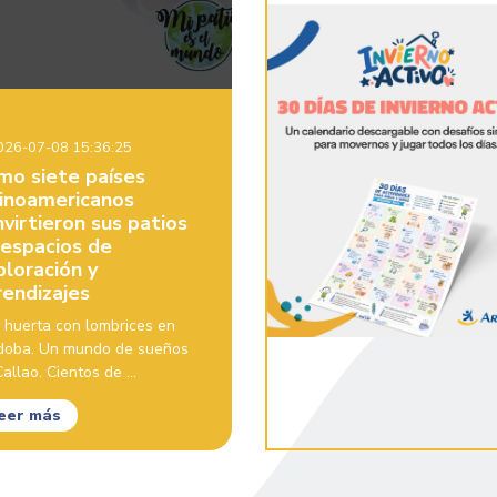
26-07-08 15:36:25
mo siete países
tinoamericanos
virtieron sus patios
 espacios de
ploración y
rendizajes
 huerta con lombrices en
doba. Un mundo de sueños
allao. Cientos de ...
eer más