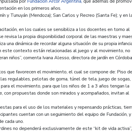
 impulsada por
Fundación Arcor Argentina,
que además de promove
mentación en los primeros años.
ín y Tunuyán (Mendoza); San Carlos y Recreo (Santa Fe); y en l
acitación, en los cuales se sensibiliza a los docentes en torno al
 revisa la propia disponibilidad corporal de las maestras y mae
iza una dinámica de recordar alguna situación de su propia infanci
 este contexto están relacionadas al juego y al movimiento, no
ran niños”, comenta Ivana Alesso, directora de jardín en Córdoba
tos que favorecen el movimiento, el cual se compone de: Piso 
llas regulables, pelotas de goma, túnel de tela, juego de sogas,
para el movimiento, para que los niños de 1 a 3 años tengan la
, con propuestas donde son mirados y acompañados, invitan al
uestas para el uso de los materiales y repensando prácticas, tie
icipantes cuentan con un seguimiento del equipo de Fundación, y 
 de cada uno.
ardines no dependerá exclusivamente de este “kit de vida activa”,