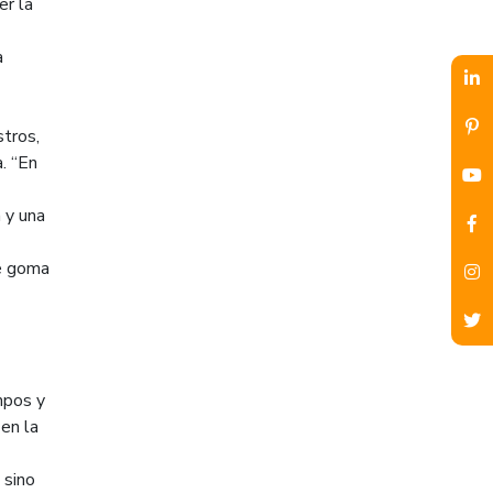
r la
a
stros,
a. “En
 y una
de goma
mpos y
en la
 sino