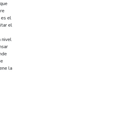
 que
ere
 es el
tar el
 nivel
nsar
onde
de
ene la