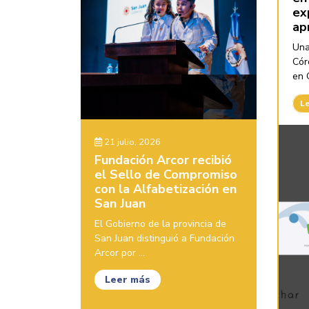
ex
ap
Una
Cór
en C
L
21 julio, 2026
Fundación Arcor recibió
el Sello de Compromiso
con la Alfabetización en
San Juan
El Gobierno de la provincia de
San Juan distinguió a Fundación
Arcor por ...
Leer más