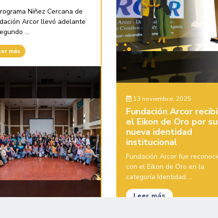
programa Niñez Cercana de
dación Arcor llevó adelante
egundo ...
eer más
13 noviembre, 2025
Fundación Arcor recib
el Eikon de Oro por su
nueva identidad
institucional
Fundación Arcor fue reconoc
con el Eikon de Oro en la
categoría Identidad ...
Leer más