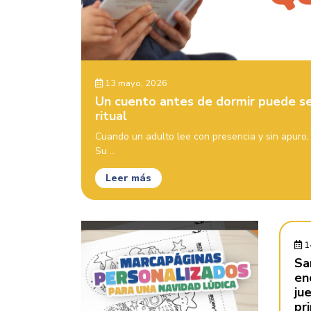
13 mayo, 2026
Un cuento antes de dormir puede s
ritual
Cuando un adulto lee con presencia y sin apuro,
Su ...
Leer más
1
Sa
en
ju
pr