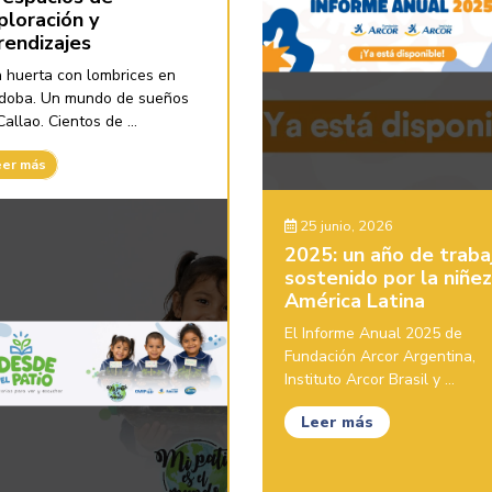
ploración y
rendizajes
 huerta con lombrices en
doba. Un mundo de sueños
allao. Cientos de ...
eer más
25 junio, 2026
2025: un año de traba
sostenido por la niñe
América Latina
El Informe Anual 2025 de
Fundación Arcor Argentina,
Instituto Arcor Brasil y ...
Leer más