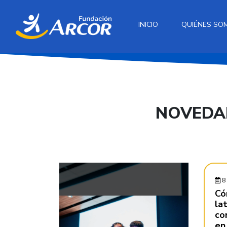
INICIO
QUIÉNES SO
NOVEDA
8 
Có
la
co
en