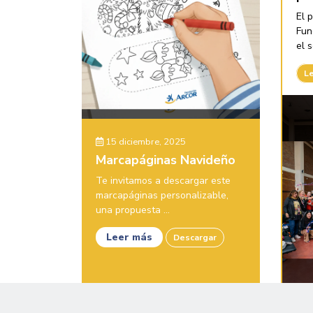
El 
Fun
el s
L
15 diciembre, 2025
Marcapáginas Navideño
Te invitamos a descargar este
marcapáginas personalizable,
una propuesta ...
Leer más
Descargar