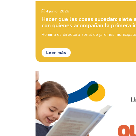
4 junio, 2026
Hacer que las cosas sucedan: siete
con quienes acompañan la primera in
Romina es directora zonal de jardines municipal
...
Leer más