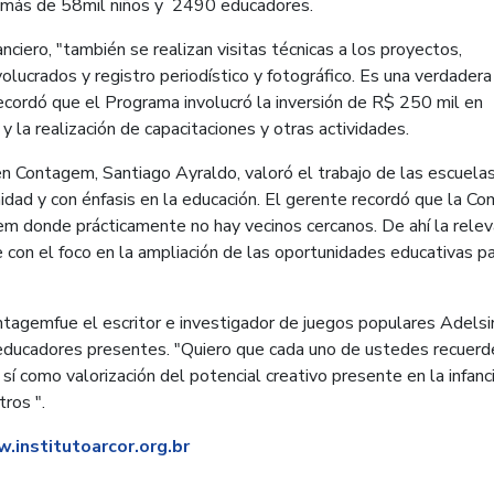
a más de 58mil niños y 2490 educadores.
ciero, "también se realizan visitas técnicas a los proyectos,
lucrados y registro periodístico y fotográfico. Es una verdadera
 recordó que el Programa involucró la inversión de R$ 250 mil en
 la realización de capacitaciones y otras actividades.
en Contagem, Santiago Ayraldo, valoró el trabajo de las escuelas
idad y con énfasis en la educación. El gerente recordó que la Co
gem donde prácticamente no hay vecinos cercanos. De ahí la relev
 con el foco en la ampliación de las oportunidades educativas p
tagemfue el escritor e investigador de juegos populares Adelsi
seducadores presentes. "Quiero que cada uno de ustedes recuerd
í como valorización del potencial creativo presente en la infanci
ros ".
.institutoarcor.org.b
r