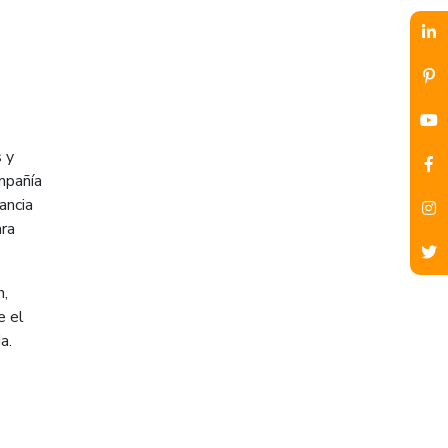
 y
mpañía
ancia
ara
n,
e el
a.