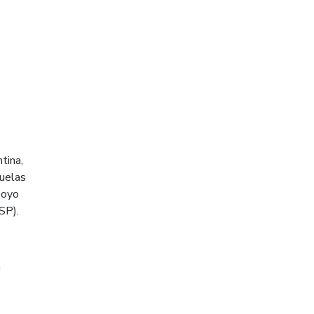
tina,
uelas
poyo
SP).
a