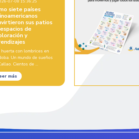
26-07-08 15:36:25
mo siete países
tinoamericanos
virtieron sus patios
 espacios de
ploración y
rendizajes
 huerta con lombrices en
doba. Un mundo de sueños
allao. Cientos de ...
eer más