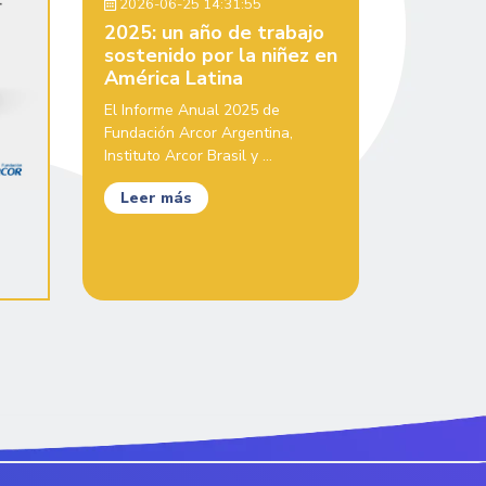
2026-06-25 14:31:55
2025: un año de trabajo
sostenido por la niñez en
América Latina
El Informe Anual 2025 de
Fundación Arcor Argentina,
Instituto Arcor Brasil y ...
Leer más