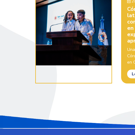
20
Có
la
con
en
ex
ap
Una
Cór
en C
L