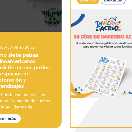
Leer más
Descargar
26-07-08 15:36:25
mo siete países
tinoamericanos
virtieron sus patios
 espacios de
ploración y
rendizajes
 huerta con lombrices en
doba. Un mundo de sueños
allao. Cientos de ...
eer más