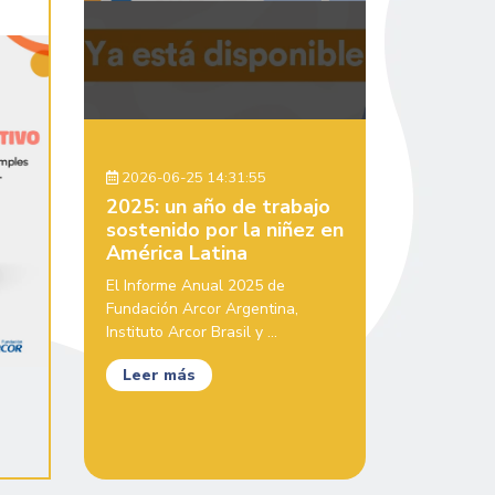
2026-06-25 14:31:55
2025: un año de trabajo
sostenido por la niñez en
América Latina
El Informe Anual 2025 de
Fundación Arcor Argentina,
Instituto Arcor Brasil y ...
Leer más