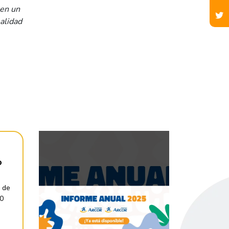
 en un
ealidad
o
 de
30