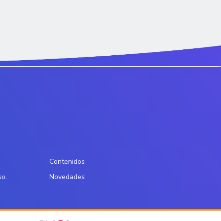
Contenidos
so.
Novedades