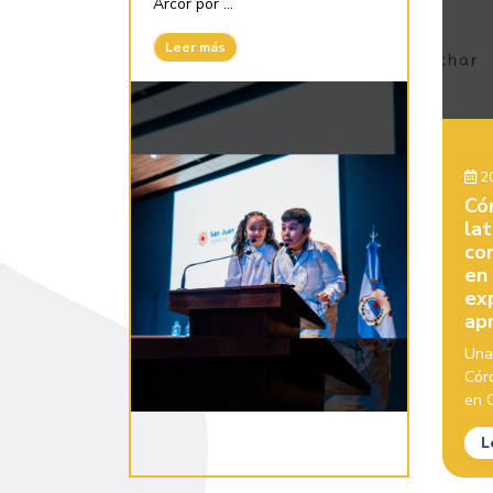
Arcor por ...
Leer más
20
Có
la
con
en
ex
ap
Una
Cór
en C
L