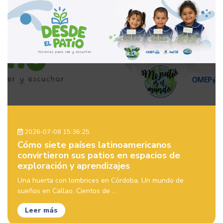
2026-07-08 15:36:25
Cómo siete países latinoamericanos
convirtieron sus patios en espacios de
exploración y aprendizajes
Una huerta con lombrices en Córdoba. Un mundo de
sueños en Callao. Cientos de ...
Leer más