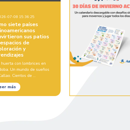
26-07-08 15:36:25
mo siete países
tinoamericanos
virtieron sus patios
 espacios de
ploración y
rendizajes
 huerta con lombrices en
doba. Un mundo de sueños
allao. Cientos de ...
eer más