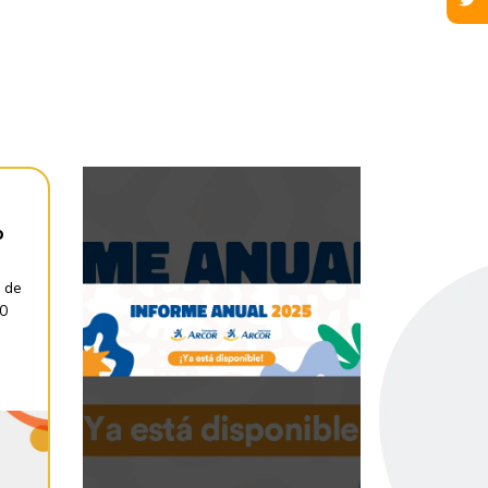
o
 de
30