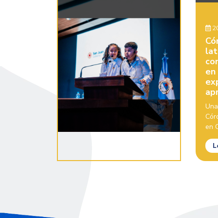
20
Có
la
con
en
ex
ap
Una
Cór
en C
L