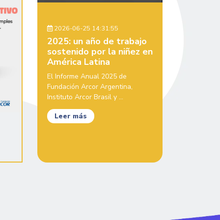
2026-06-25 14:31:55
2025: un año de trabajo
sostenido por la niñez en
América Latina
El Informe Anual 2025 de
Fundación Arcor Argentina,
Instituto Arcor Brasil y ...
Leer más