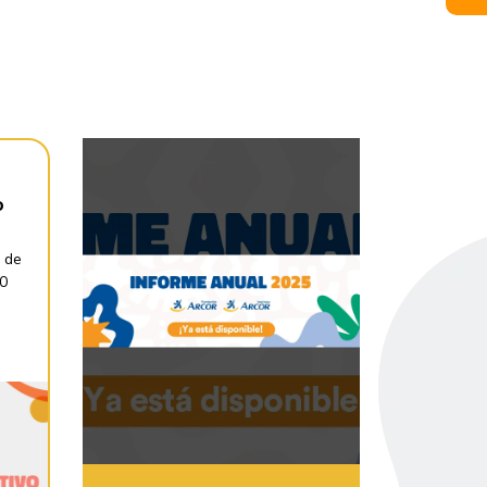
o
 de
30