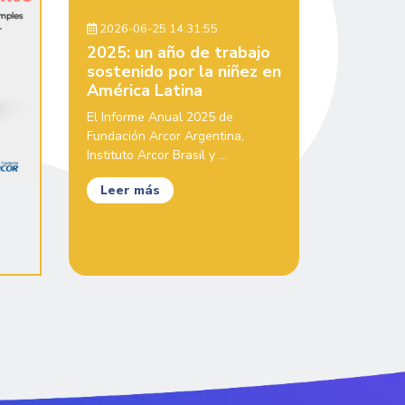
2026-06-25 14:31:55
2025: un año de trabajo
sostenido por la niñez en
América Latina
El Informe Anual 2025 de
Fundación Arcor Argentina,
Instituto Arcor Brasil y ...
Leer más