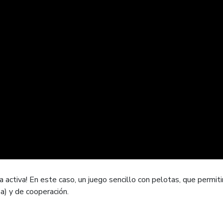
 activa! En este caso, un juego sencillo con pelotas, que permiti
za) y de cooperación.