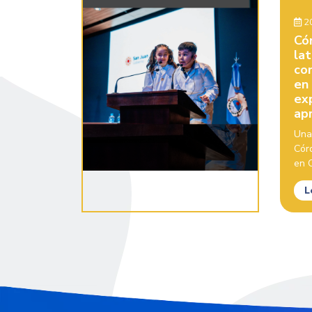
20
Có
la
con
en
ex
ap
Una
Cór
en C
L