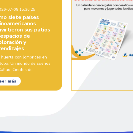
26-07-08 15:36:25
mo siete países
tinoamericanos
virtieron sus patios
 espacios de
ploración y
rendizajes
 huerta con lombrices en
doba. Un mundo de sueños
allao. Cientos de ...
eer más