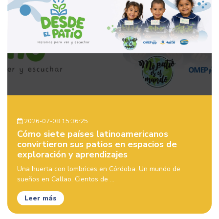
2026-07-08 15:36:25
Cómo siete países latinoamericanos
convirtieron sus patios en espacios de
exploración y aprendizajes
Una huerta con lombrices en Córdoba. Un mundo de
sueños en Callao. Cientos de ...
Leer más