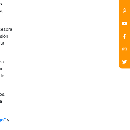
s
a,
asesora
sión
 la
ia
ar
 de
os,
a
go"
y