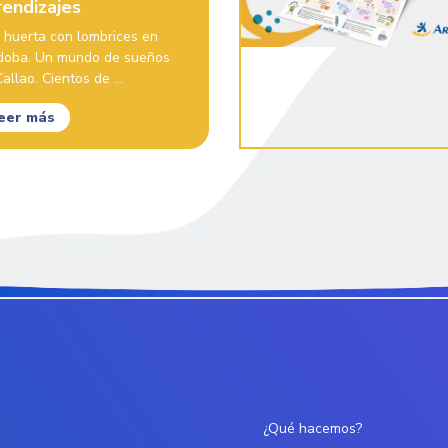
rendizajes
 huerta con lombrices en
doba. Un mundo de sueños
allao. Cientos de ...
eer más
¿Qué hacemos?