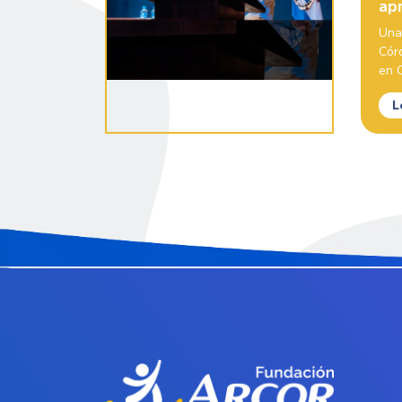
ap
Una
Cór
en C
L