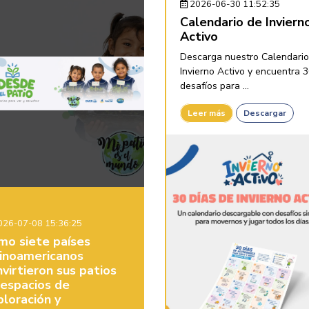
2026-06-30 11:52:35
Calendario de Inviern
Activo
Descarga nuestro Calendario
Invierno Activo y encuentra 
desafíos para ...
Leer más
Descargar
26-07-08 15:36:25
mo siete países
tinoamericanos
virtieron sus patios
 espacios de
ploración y