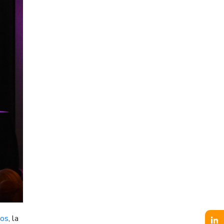
nos
, la