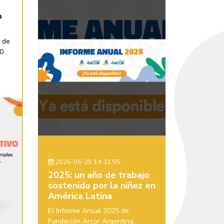
o
 de
30
2026-06-25 14:31:55
2025: un año de trabajo
sostenido por la niñez en
América Latina
El Informe Anual 2025 de
Fundación Arcor Argentina,