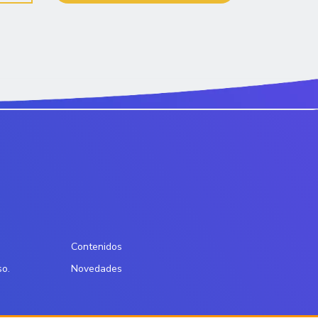
Contenidos
so.
Novedades