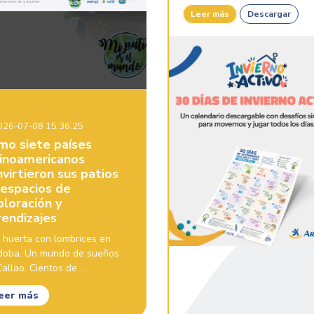
Leer más
Descargar
26-07-08 15:36:25
mo siete países
tinoamericanos
virtieron sus patios
 espacios de
ploración y
rendizajes
 huerta con lombrices en
doba. Un mundo de sueños
allao. Cientos de ...
eer más