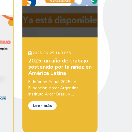
2026-06-25 14:31:55
2025: un año de trabajo
sostenido por la niñez en
América Latina
El Informe Anual 2025 de
Fundación Arcor Argentina,
Instituto Arcor Brasil y ...
Leer más