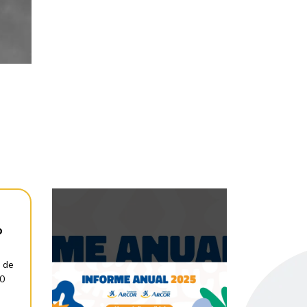
o
 de
30