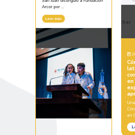
San Juan distinguió a Fundación
Arcor por ...
Leer más
20
Có
la
con
en
ex
ap
Una
Cór
en C
L