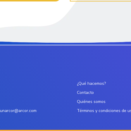
¿Qué hacemos?
Contacto
Quiénes somos
funarcor@arcor.com
Términos y condiciones de u