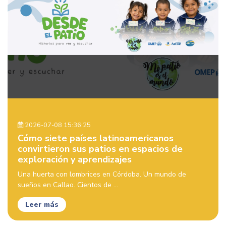
2026-07-08 15:36:25
Cómo siete países latinoamericanos
convirtieron sus patios en espacios de
exploración y aprendizajes
Una huerta con lombrices en Córdoba. Un mundo de
sueños en Callao. Cientos de ...
Leer más