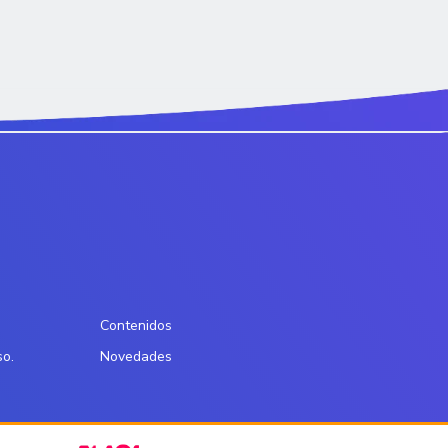
Contenidos
so.
Novedades