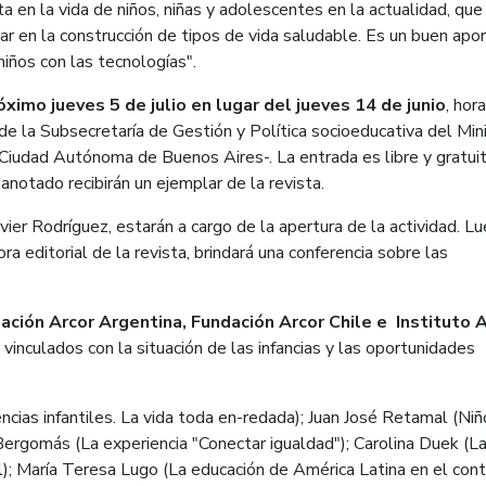
a en la vida de niños, niñas y adolescentes en la actualidad, que
sar en la construcción de tipos de vida saludable. Es un buen apo
niños con las tecnologías".
ximo jueves 5 de julio en lugar del jueves 14 de junio
, hor
e la Subsecretaría de Gestión y Política socioeducativa del Mini
 Ciudad Autónoma de Buenos Aires-. La entrada es libre y gratui
 anotado recibirán un ejemplar de la revista.
avier Rodríguez, estarán a cargo de la apertura de la actividad. L
ra editorial de la revista, brindará una conferencia sobre las
ación Arcor Argentina, Fundación Arcor Chile e Instituto 
 vinculados con la situación de las infancias y las oportunidades
cias infantiles. La vida toda en-redada); Juan José Retamal (Niñ
 Bergomás (La experiencia "Conectar igualdad"); Carolina Duek (L
tal); María Teresa Lugo (La educación de América Latina en el con