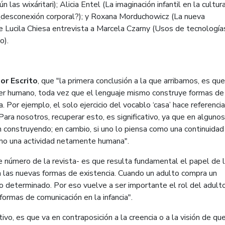
las wixáritari); Alicia Entel (La imaginación infantil en la cultur
s ¿desconexión corporal?); y Roxana Morduchowicz (La nueva
 Lucila Chiesa entrevista a Marcela Czarny (Usos de tecnología
o).
or Escrito
, que "la primera conclusión a la que arribamos, es que
 ser humano, toda vez que el lenguaje mismo construye formas de
a. Por ejemplo, el solo ejercicio del vocablo ‘casa’ hace referencia
ara nosotros, recuperar esto, es significativo, ya que en alguno
n construyendo; en cambio, si uno lo piensa como una continuida
omo una actividad netamente humana".
 número de la revista- es que resulta fundamental el papel de 
 a las nuevas formas de existencia. Cuando un adulto compra un
 determinado. Por eso vuelve a ser importante el rol del adulto
rmas de comunicación en la infancia".
vo, es que va en contraposición a la creencia o a la visión de que