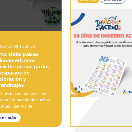
26-07-08 15:36:25
mo siete países
tinoamericanos
virtieron sus patios
 espacios de
ploración y
rendizajes
 huerta con lombrices en
doba. Un mundo de sueños
allao. Cientos de ...
eer más