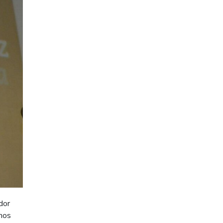
dor
emos