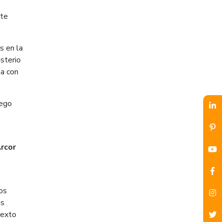
rte
as en la
sterio
ta con
uego
Arcor
os
as
texto