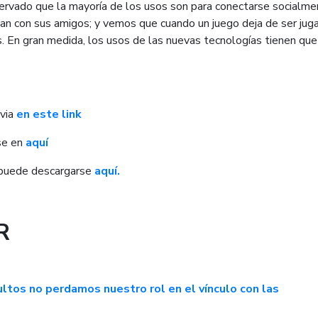
ervado que la mayoría de los usos son para conectarse socialme
gan con sus amigos; y vemos que cuando un juego deja de ser jug
és. En gran medida, los usos de las nuevas tecnologías tienen que
evia
en este link
se en
aquí
" puede descargarse
aquí.
R
ltos no perdamos nuestro rol en el vínculo con las