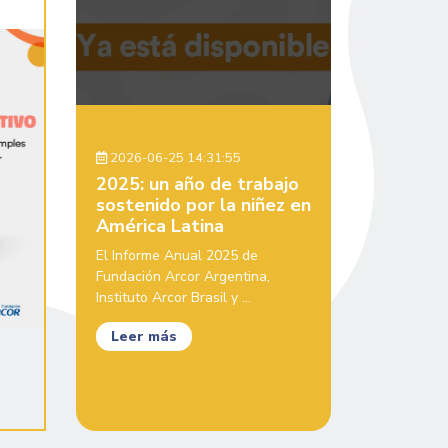
2026-06-25 14:31:55
2025: un año de trabajo
sostenido por la niñez en
América Latina
El Informe Anual 2025 de
Fundación Arcor Argentina,
Instituto Arcor Brasil y ...
Leer más