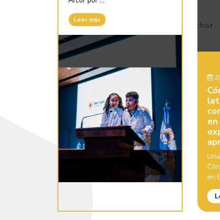
Arcor por ...
Leer más
20
Có
la
con
en
ex
ap
Una
Cór
en C
L