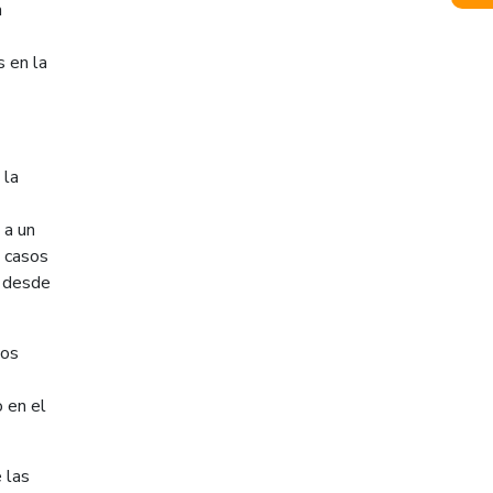
a
s en la
 la
 a un
s casos
d desde
los
 en el
 las