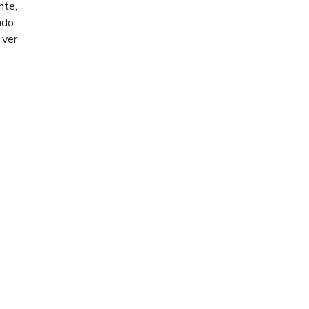
nte,
ado
 ver