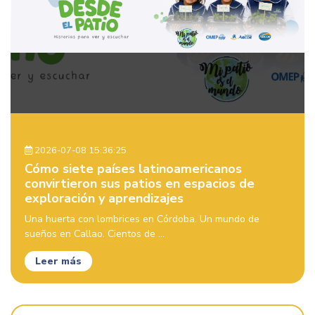
2026-07-08 15:36:25
Cómo siete países latinoamericanos
convirtieron sus patios en espacios de
exploración y aprendizajes
Una huerta con lombrices en Córdoba. Un mundo de
sueños en Callao. Cientos de ...
Leer más