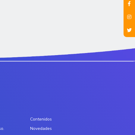
Contenidos
so.
Novedades