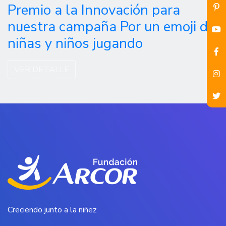
Premio a la Innovación para
nuestra campaña Por un emoji de
niñas y niños jugando
VER DETALLE
Creciendo junto a la niñez