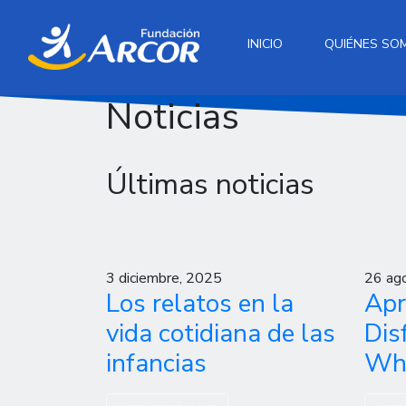
INICIO
QUIÉNES SO
Noticias
Últimas noticias
3 diciembre, 2025
26 ag
Los relatos en la
Apr
vida cotidiana de las
Dis
infancias
Wha