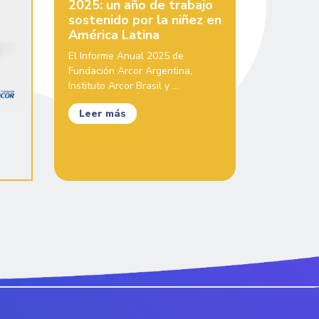
2025: un año de trabajo
sostenido por la niñez en
América Latina
El Informe Anual 2025 de
Fundación Arcor Argentina,
Instituto Arcor Brasil y ...
Leer más