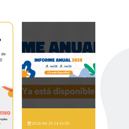
o
 de
30
2026-06-25 14:31:55