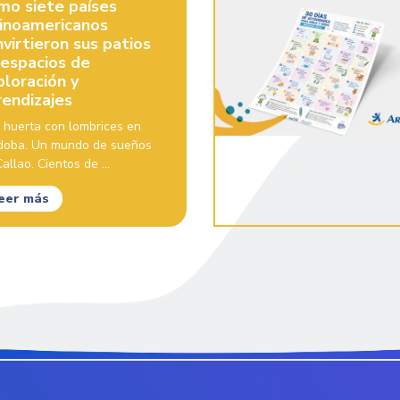
mo siete países
tinoamericanos
virtieron sus patios
 espacios de
ploración y
rendizajes
 huerta con lombrices en
doba. Un mundo de sueños
allao. Cientos de ...
eer más