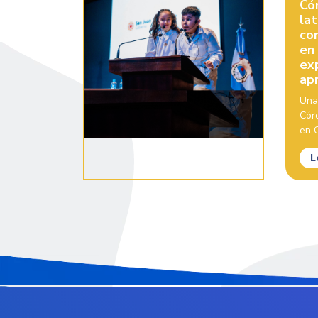
Có
la
con
en
ex
ap
Una
Cór
en C
L