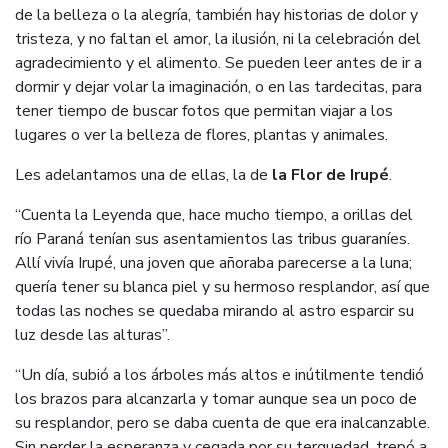
de la belleza o la alegría, también hay historias de dolor y
tristeza, y no faltan el amor, la ilusión, ni la celebración del
agradecimiento y el alimento. Se pueden leer antes de ir a
dormir y dejar volar la imaginación, o en las tardecitas, para
tener tiempo de buscar fotos que permitan viajar a los
lugares o ver la belleza de flores, plantas y animales.
Les adelantamos una de ellas, la de
la Flor de Irupé
.
“Cuenta la Leyenda que, hace mucho tiempo, a orillas del
río Paraná tenían sus asentamientos las tribus guaraníes.
Allí vivía Irupé, una joven que añoraba parecerse a la luna;
quería tener su blanca piel y su hermoso resplandor, así que
todas las noches se quedaba mirando al astro esparcir su
luz desde las alturas”.
“Un día, subió a los árboles más altos e inútilmente tendió
los brazos para alcanzarla y tomar aunque sea un poco de
su resplandor, pero se daba cuenta de que era inalcanzable.
Sin perder la esperanza y cegada por su terquedad, trepó a