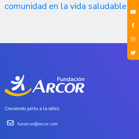
comunidad en la vida saludable
VER DETALLE
Creciendo junto a la niñez
funarcor@arcor.com