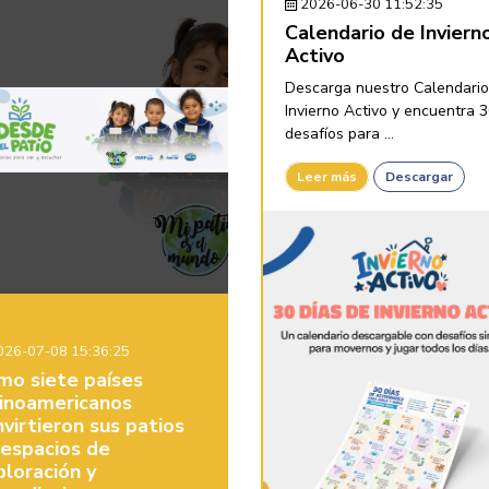
2026-06-30 11:52:35
Calendario de Inviern
Activo
Descarga nuestro Calendario
Invierno Activo y encuentra 
desafíos para ...
Leer más
Descargar
26-07-08 15:36:25
mo siete países
tinoamericanos
virtieron sus patios
 espacios de
ploración y