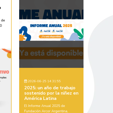
o
 de
30
2026-06-25 14:31:55
2025: un año de trabajo
sostenido por la niñez en
América Latina
El Informe Anual 2025 de
Fundación Arcor Argentina,