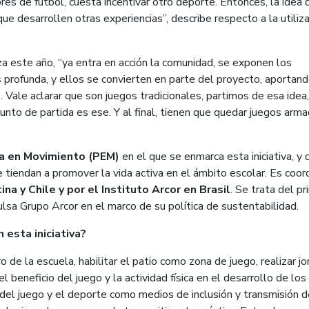
es de futbol, cuesta incentivar otro deporte. Entonces, la idea 
e desarrollen otras experiencias”, describe respecto a la utiliz
za este año, “ya entra en acción la comunidad, se exponen los
 profunda, y ellos se convierten en parte del proyecto, aportan
 Vale aclarar que son juegos tradicionales, partimos de esa idea,
unto de partida es ese. Y al final, tienen que quedar juegos arm
a en Movimiento (PEM)
en el que se enmarca esta iniciativa, y 
 tiendan a promover la vida activa en el ámbito escolar. Es coor
na y Chile y por el Instituto Arcor en Brasil
. Se trata del pr
lsa Grupo Arcor en el marco de su política de sustentabilidad.
 esta iniciativa?
e la escuela, habilitar el patio como zona de juego, realizar j
l beneficio del juego y la actividad física en el desarrollo de los 
del juego y el deporte como medios de inclusión y transmisión d