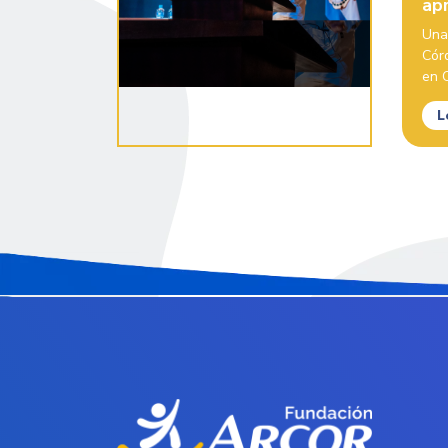
ap
Una
Cór
en C
L