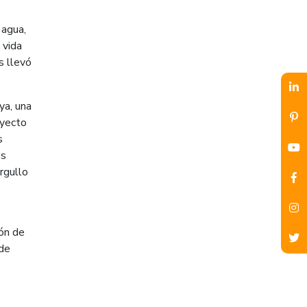
 agua,
 vida
s llevó
ya, una
oyecto
s
os
rgullo
ión de
 de