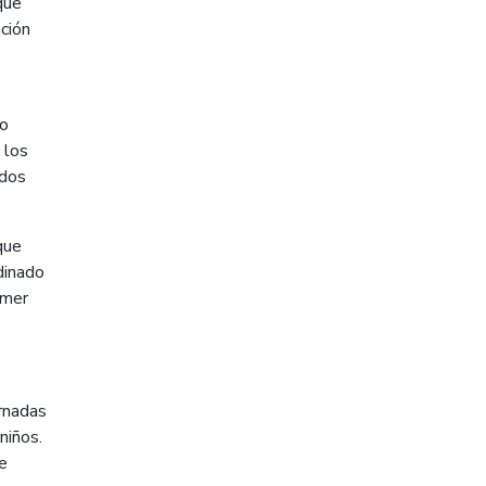
que
ación
do
 los
ados
que
dinado
imer
ornadas
niños.
e