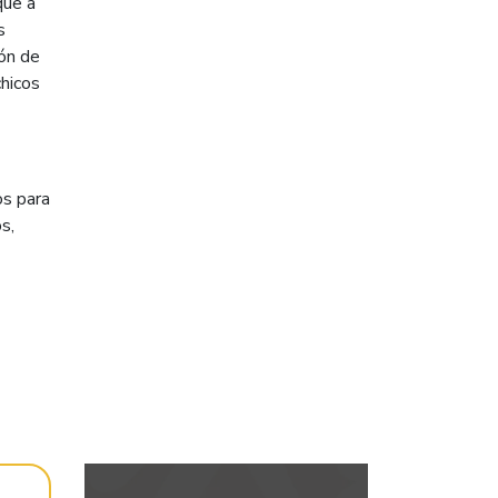
que a
s
ión de
chicos
os para
s,