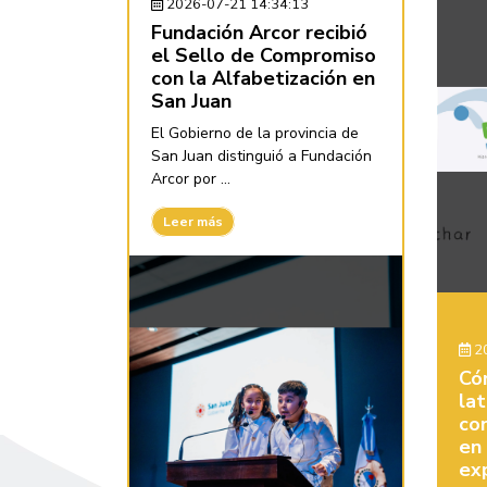
2026-07-21 14:34:13
Fundación Arcor recibió
el Sello de Compromiso
con la Alfabetización en
San Juan
El Gobierno de la provincia de
San Juan distinguió a Fundación
Arcor por ...
Leer más
20
Có
la
con
en
ex