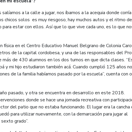
 en mi escuela”?
salíamos a la calle a jugar, nos íbamos a la acequia donde corría
los chicos solos es muy riesgoso, hay muchos autos y el ritmo de
para estar con ellos. Así que lo que vive cada uno, es lo que no
ón física en el Centro Educativo Manuel Belgrano de Colonia Caro
tros de la capital cordobesa, y una de las responsables del Pr
ene más de 430 alumnos en los dos turnos en que dicta clases. “E
pá y mi hijo estudiaron también acá. Cuando cumplió 125 años n
ones de la familia habíamos pasado por la escuela”, cuenta con o
l año pasado, y otra se encuentra en desarrollo en este 2018.
ntervenciones donde se hace una jornada recreativa con participac
ctor del patio que no estaba funcionando. El lugar era la cancha
uedó para utilizar nuevamente, con la demarcación para jugar al
 sexto grado”.