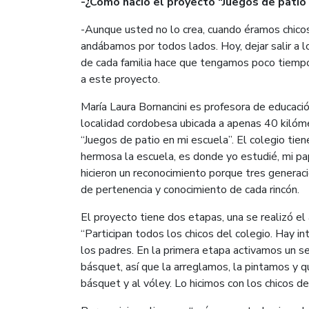
-¿Cómo nació el proyecto “Juegos de patio
-Aunque usted no lo crea, cuando éramos chicos 
andábamos por todos lados. Hoy, dejar salir a 
de cada familia hace que tengamos poco tiempo 
a este proyecto.
María Laura Bornancini es profesora de educaci
localidad cordobesa ubicada a apenas 40 kilóme
“Juegos de patio en mi escuela”. El colegio ti
hermosa la escuela, es donde yo estudié, mi pa
hicieron un reconocimiento porque tres generaci
de pertenencia y conocimiento de cada rincón.
El proyecto tiene dos etapas, una se realizó e
“Participan todos los chicos del colegio. Hay i
los padres. En la primera etapa activamos un se
básquet, así que la arreglamos, la pintamos y q
básquet y al vóley. Lo hicimos con los chicos de