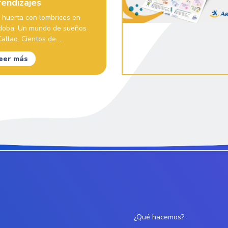
rendizajes
 huerta con lombrices en
doba. Un mundo de sueños
allao. Cientos de ...
eer más
¿Qué hacemos?