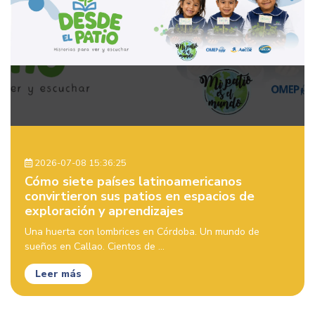
2026-07-08 15:36:25
Cómo siete países latinoamericanos
convirtieron sus patios en espacios de
exploración y aprendizajes
Una huerta con lombrices en Córdoba. Un mundo de
sueños en Callao. Cientos de ...
Leer más