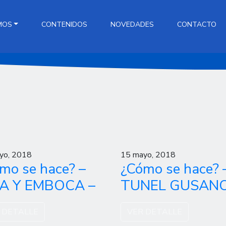
MOS
CONTENIDOS
NOVEDADES
CONTACTO
yo, 2018
15 mayo, 2018
mo se hace? –
¿Cómo se hace? 
RA Y EMBOCA –
TUNEL GUSANO
 DETALLE
VER DETALLE